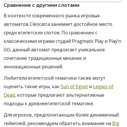
Сравнение с другими слотами
В контексте современного рынка игровых
автоматов Cleocatra занимает достойное место
среди египетских слотов. По сравнению с
классическими играми студий Pragmatic Play и Play’n
GO, данный автомат предлагает уникальное
сочетание традиционных механик и
инновационных решений.
Любители египетской тематики также могут
оценить такие игры, как
Sun of Egypt
и
Legacy of
Dead
, которые предлагают альтернативные
подходы к древнеегипетской тематике.
Для игроков, предпочитающих более динамичный
геймплей, рекомендуем обратить внимание на
Big