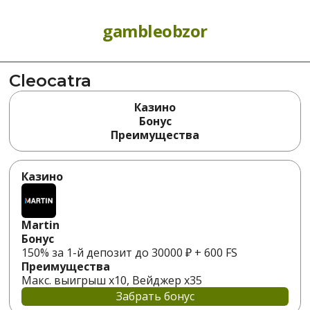
gambleobzor
Cleocatra
Казино
Бонус
Преимущества
Martin
150% за 1-й депозит до 30000 ₽ + 600 FS
Макс. выигрыш x10, Вейджер x35
Забрать бонус