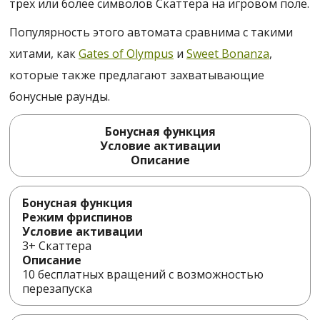
трех или более символов Скаттера на игровом поле.
Популярность этого автомата сравнима с такими
хитами, как
Gates of Olympus
и
Sweet Bonanza
,
которые также предлагают захватывающие
бонусные раунды.
Бонусная функция
Условие активации
Описание
Режим фриспинов
3+ Скаттера
10 бесплатных вращений с возможностью
перезапуска