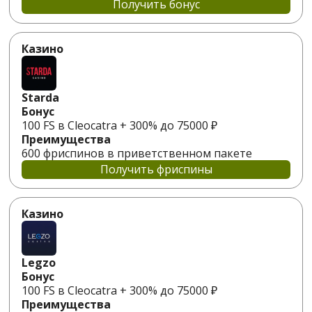
Получить бонус
Starda
100 FS в Cleocatra + 300% до 75000 ₽
600 фриспинов в приветственном пакете
Получить фриспины
Legzo
100 FS в Cleocatra + 300% до 75000 ₽