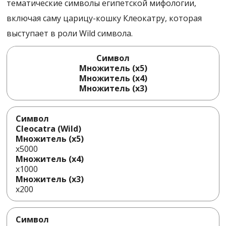
тематические символы египетской мифологии,
включая саму царицу-кошку Клеокатру, которая
выступает в роли Wild символа.
Символ
Множитель (x5)
Множитель (x4)
Множитель (x3)
Cleocatra (Wild)
x5000
x1000
x200