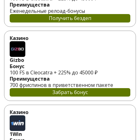
Еженедельные релоад-бонусы
Получить бездеп
Gizbo
100 FS в Cleocatra + 225% до 45000 ₽
700 фриспинов в приветственном пакете
Забрать бонус
1Win