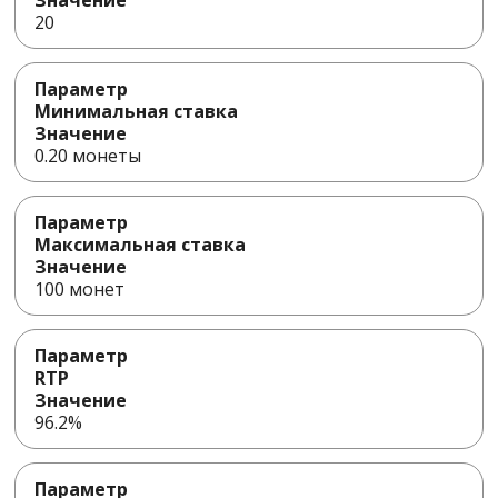
20
Минимальная ставка
0.20 монеты
Максимальная ставка
100 монет
RTP
96.2%