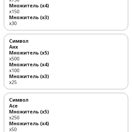
x150
x30
Анх
x500
x100
x25
Ace
x250
x50