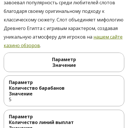
завоевал популярность среди любителей слотов
благодаря своему оригинальному подходу к
классическому сюжету. Слот объединяет мифологию
Древнего Египта с игривым характером, создавая
уникальную атмосферу для игроков на
нашем сайте
казино обзоров
.
Параметр
Значение
Количество барабанов
5
Количество линий выплат