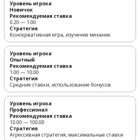
Новичок
0.20 — 1.00
Консервативная игра, изучение механик
Опытный
1.00 — 10.00
Средние ставки, использование бонусов
Профессионал
10.00 — 100.00
Агрессивная стратегия, максимальные ставки